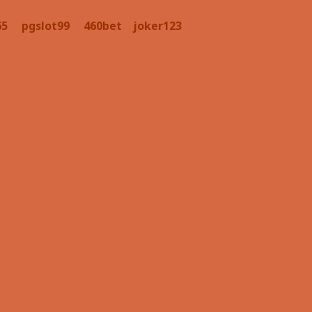
65
pgslot99
460bet
joker123