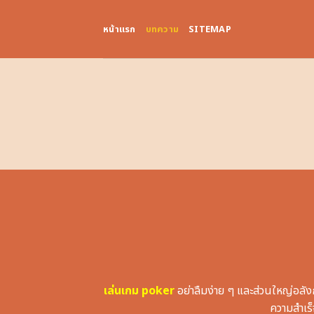
Skip
to
หน้าแรก
บทความ
SITEMAP
content
เล่นเกม poker
อย่าลืมง่าย ๆ และส่วนใหญ่อลัง
ความสำเร็