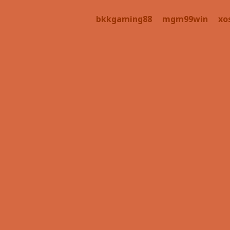
bkkgaming88
mgm99win
xo